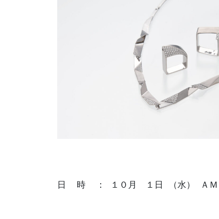
日  時  ： １０月　１日 （水） Ａ