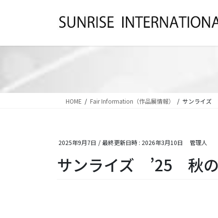
コ
ナ
ン
ビ
テ
ゲ
ン
ー
ツ
シ
へ
ョ
ス
ン
キ
に
ッ
移
HOME
Fair Information（作品展情報）
サンライズ 
プ
動
2025年9月7日
/ 最終更新日時 :
2026年3月10日
管理人
サンライズ ’25 秋