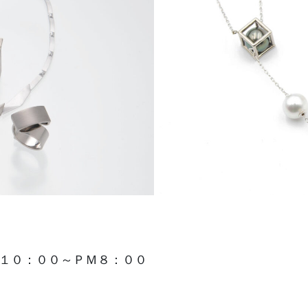
Ｍ１０：００～ＰＭ８：００