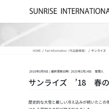
コ
ナ
ン
ビ
テ
ゲ
ン
ー
ツ
シ
へ
ョ
ス
ン
キ
に
ッ
移
HOME
Fair Information（作品展情報）
サンライズ 
プ
動
2018年3月9日
/ 最終更新日時 :
2025年1月14日
管理人
サンライズ ’18 春
歴史的な大雪と厳しい冷え込みが続いたこの