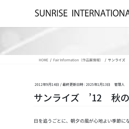
コ
ナ
ン
ビ
テ
ゲ
ン
ー
ツ
シ
へ
ョ
ス
ン
キ
に
ッ
移
HOME
Fair Information（作品展情報）
サンライズ 
プ
動
2012年9月14日
/ 最終更新日時 :
2025年1月13日
管理人
サンライズ ’12 秋
日を追うごとに、朝夕の風が心地よい季節に